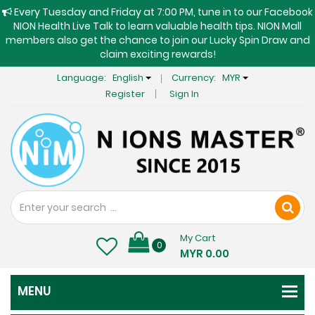
Every Tuesday and Friday at 7:00 PM, tune in to our Facebook
NION Health Live Talk to learn valuable health tips. NION Mall
members also get the chance to join our Lucky Spin Draw and
claim exciting rewards!
Language:
English
Currency:
MYR
Register
Sign In
My Cart
0
MYR 0.00