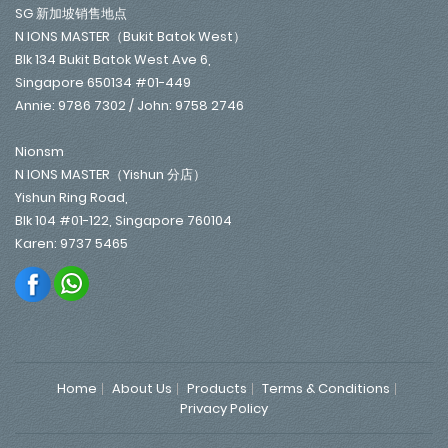
SG 新加坡销售地点
N IONS MASTER（Bukit Batok West）
Blk 134 Bukit Batok West Ave 6,
Singapore 650134 #01-449
Annie: 9786 7302 / John: 9758 2746
Nionsm
N IONS MASTER（Yishun 分店）
Yishun Ring Road,
Blk 104 #01-122, Singapore 760104
Karen: 9737 5465
Home
About Us
Products
Terms & Conditions
Privacy Policy