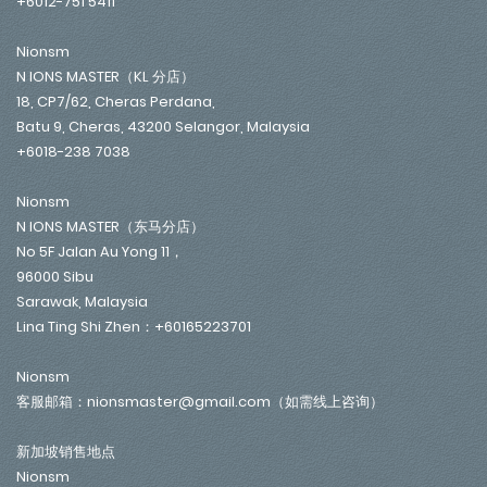
+6012-751 5411
Nionsm
N IONS MASTER（KL 分店）
18, CP7/62, Cheras Perdana,
Batu 9, Cheras, 43200 Selangor, Malaysia
+6018-238 7038
Nionsm
N IONS MASTER（东马分店）
No 5F Jalan Au Yong 11，
96000 Sibu
Sarawak, Malaysia
Lina Ting Shi Zhen：+60165223701
Nionsm
客服邮箱：nionsmaster@gmail.com（如需线上咨询）
新加坡销售地点
Nionsm