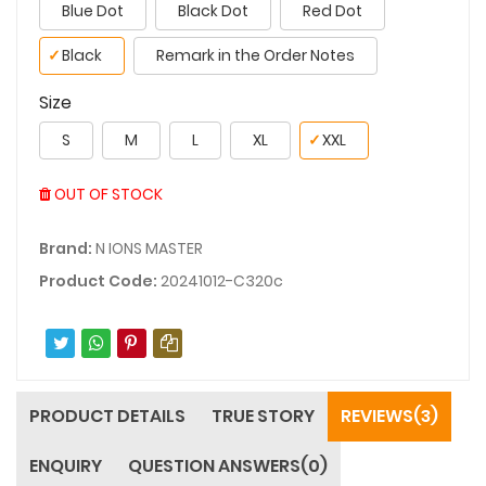
Blue Dot
Black Dot
Red Dot
✓
Black
Remark in the Order Notes
Size
S
M
L
XL
✓
XXL
OUT OF STOCK
Brand:
N IONS MASTER
Product Code:
20241012-C320c
PRODUCT DETAILS
TRUE STORY
REVIEWS(3)
ENQUIRY
QUESTION ANSWERS(0)