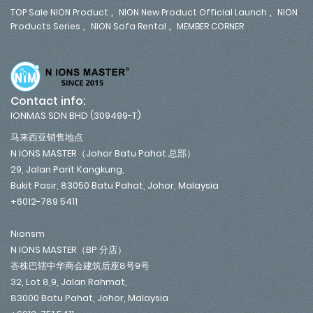
,
,
TOP Sale NION Product
NION New Product Official Launch
NION
,
,
Products Series
NION Sofa Rental
MEMBER CORNER
Contact info:
IONMAS SDN BHD (309499-T)
马来西亚销售地点
N IONS MASTER（Johor Batu Pahat 总部）
29, Jalan Parit Kangkung,
Bukit Pasir, 83050 Batu Pahat, Johor, Malaysia
+6012-789 5411
Nionsm
N IONS MASTER（BP 分店）
峇株巴辖中华商会建筑后座8号9号
32, Lot 8,9, Jalan Rahmat,
83000 Batu Pahat, Johor, Malaysia