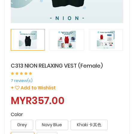
C313 NION RELAXING VEST (Female)
7 review(s)
+
Add to Wishlist
MYR357.00
Color
Grey
Navy Blue
Khaki 卡其色