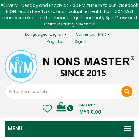
Every Tuesday and Friday at 7:00 PM, tune in to our Facebook
NION Health Live Talk to learn valuable health tips. NION Mall
members also get the chance to join our Lucky Spin Draw and
claim exciting rewards!
Language:
English
Currency:
MYR
Register
Sign In
My Cart
0
MYR 0.00