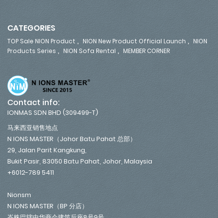
CATEGORIES
,
,
TOP Sale NION Product
NION New Product Official Launch
NION
,
,
Products Series
NION Sofa Rental
MEMBER CORNER
Contact info:
IONMAS SDN BHD (309499-T)
马来西亚销售地点
N IONS MASTER（Johor Batu Pahat 总部）
29, Jalan Parit Kangkung,
Bukit Pasir, 83050 Batu Pahat, Johor, Malaysia
+6012-789 5411
Nionsm
N IONS MASTER（BP 分店）
峇株巴辖中华商会建筑后座8号9号