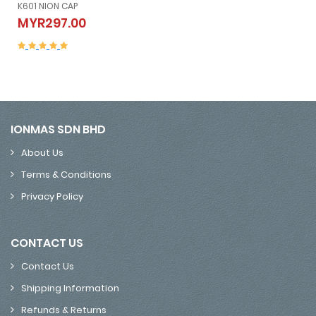
K605 NION SLEEVELESS (Vest）
K605 NION SLEEVELESS (Vest）
MYR507.00
MYR507.00
IONMAS SDN BHD
About Us
Terms & Conditions
Privacy Policy
CONTACT US
Contact Us
Shipping Information
Refunds & Returns