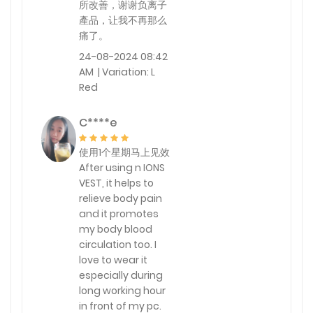
所改善，谢谢负离子
產品，让我不再那么
痛了。
24-08-2024 08:42
AM | Variation: L
Red
C****e
使用1个星期马上见效
After using n IONS
VEST, it helps to
relieve body pain
and it promotes
my body blood
circulation too. I
love to wear it
especially during
long working hour
in front of my pc.