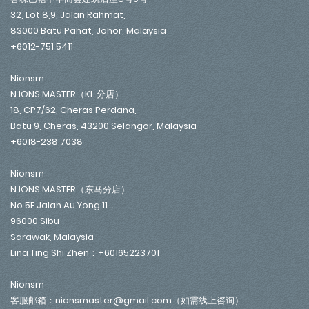
32, Lot 8,9, Jalan Rahmat,
83000 Batu Pahat, Johor, Malaysia
+6012-751 5411
Nionsm
N IONS MASTER（KL 分店）
18, CP7/62, Cheras Perdana,
Batu 9, Cheras, 43200 Selangor, Malaysia
+6018-238 7038
Nionsm
N IONS MASTER（东马分店）
No 5F Jalan Au Yong 11，
96000 Sibu
Sarawak, Malaysia
Lina Ting Shi Zhen：+60165223701
Nionsm
客服邮箱：nionsmaster@gmail.com（如需线上咨询）