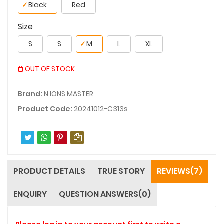
✓
Black
Red
Size
S
S
✓
M
L
XL
OUT OF STOCK
Brand:
N IONS MASTER
Product Code:
20241012-C313s
PRODUCT DETAILS
TRUE STORY
REVIEWS(7)
ENQUIRY
QUESTION ANSWERS(0)