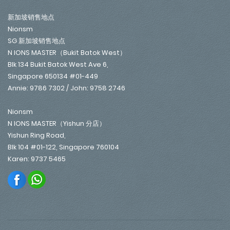
新加坡销售地点
Nionsm
SG 新加坡销售地点
N IONS MASTER（Bukit Batok West）
Blk 134 Bukit Batok West Ave 6,
Singapore 650134 #01-449
Annie: 9786 7302 / John: 9758 2746
Nionsm
N IONS MASTER（Yishun 分店）
Yishun Ring Road,
Blk 104 #01-122, Singapore 760104
Karen: 9737 5465