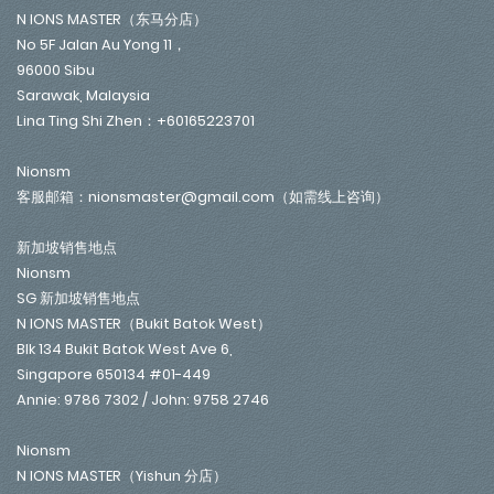
N IONS MASTER（东马分店）
No 5F Jalan Au Yong 11，
96000 Sibu
Sarawak, Malaysia
Lina Ting Shi Zhen：+60165223701
Nionsm
客服邮箱：nionsmaster@gmail.com（如需线上咨询）
新加坡销售地点
Nionsm
SG 新加坡销售地点
N IONS MASTER（Bukit Batok West）
Blk 134 Bukit Batok West Ave 6,
Singapore 650134 #01-449
Annie: 9786 7302 / John: 9758 2746
Nionsm
N IONS MASTER（Yishun 分店）