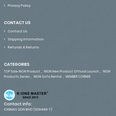
Privacy Policy
CONTACT US
Contact Us
Shipping Information
Refunds & Returns
CATEGORIES
,
,
TOP Sale NION Product
NION New Product Official Launch
NION
,
,
Products Series
NION Sofa Rental
MEMBER CORNER
Contact info:
IONMAS SDN BHD (309499-T)